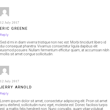
12 July 2017
ERIC GREENE
Reply
Sed id mi in diam viverra tristique non nec est. Morbi tincidunt libero id
dui consequat pharetra. Vivamus consectetur ligula dapibus elit
euismod posuere. Nullam fermentum efficitur quam, at accumsan nibh
mollis sit amet congue sollicitudin.
12 July 2017
JERRY ARNOLD
Reply
Lorem ipsum dolor sit amet, consectetur adipiscing elit. Proin sit amet
arcu eleifend, sollicitudin nunc eget, molestie est. Donec facilisis turpis
est, a mattis felis hendrerit non. Nunc convallis, quam vitae volutpat