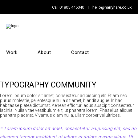
Call
01805 445040
|
hello@harryhare.co.uk
Work
About
Contact
TYPOGRAPHY COMMUNITY
Lorem ipsum dolor sit amet, consectetur adipiscing elit. Etiam nec
purus molestie, pellentesque nulla sit amet, blandit augue. In hac
habitasse platea dictumst. Aenean efficitur lacus suscipit consectetur
lacinia. Nulla vitae vestibulum elit, ut pharetra lorem. Phasellus aliquet
pharetra placerat. Vivamus diam nulla, ullamcorper vel ultrices.
Lorem ipsum dolor sit amet, consectetur adipiscing elit, sed do
eiusmod tempor incididunt ut labore et dolore magna aliqua. Ut