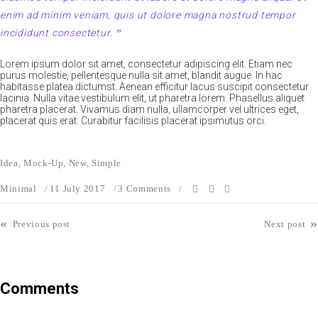
enim ad minim veniam, quis ut dolore magna nostrud tempor
incididunt consectetur.
Lorem ipsum dolor sit amet, consectetur adipiscing elit. Etiam nec
purus molestie, pellentesque nulla sit amet, blandit augue. In hac
habitasse platea dictumst. Aenean efficitur lacus suscipit consectetur
lacinia. Nulla vitae vestibulum elit, ut pharetra lorem. Phasellus aliquet
pharetra placerat. Vivamus diam nulla, ullamcorper vel ultrices eget,
placerat quis erat. Curabitur facilisis placerat ipsimutus orci.
Idea
,
Mock-Up
,
New
,
Simple
Minimal
11 July 2017
3 Comments
«
»
Previous post
Next post
Comments