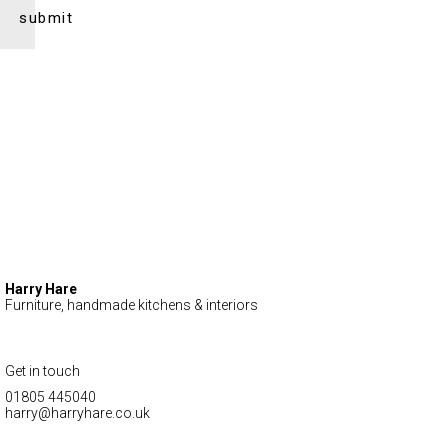
Harry Hare
Furniture, handmade kitchens & interiors
Get in touch
01805 445040
harry@harryhare.co.uk