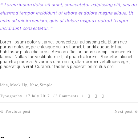
Lorem ipsum dolor sit amet, consectetur adipiscing elit, sed do
eiusmod tempor incididunt ut labore et dolore magna aliqua. Ut
enim ad minim veniam, quis ut dolore magna nostrud tempor
incididunt consectetur.
Lorem ipsum dolor sit amet, consectetur adipiscing elit. Etiam nec
purus molestie, pellentesque nulla sit amet, blandit augue. In hac
habitasse platea dictumst. Aenean efficitur lacus suscipit consectetur
lacinia. Nulla vitae vestibulum elit, ut pharetra lorem. Phasellus aliquet
pharetra placerat. Vivamus diam nulla, ullamcorper vel ultrices eget,
placerat quis erat. Curabitur facilisis placerat ipsimutus orci.
Idea
,
Mock-Up
,
New
,
Simple
Typography
7 July 2017
3 Comments
«
»
Previous post
Next post