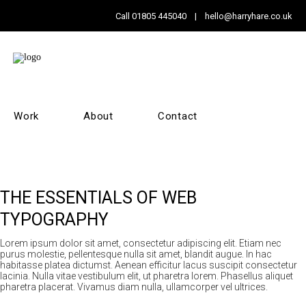
Call
01805 445040
|
hello@harryhare.co.uk
Work
About
Contact
THE ESSENTIALS OF WEB
TYPOGRAPHY
Lorem ipsum dolor sit amet, consectetur adipiscing elit. Etiam nec
purus molestie, pellentesque nulla sit amet, blandit augue. In hac
habitasse platea dictumst. Aenean efficitur lacus suscipit consectetur
lacinia. Nulla vitae vestibulum elit, ut pharetra lorem. Phasellus aliquet
pharetra placerat. Vivamus diam nulla, ullamcorper vel ultrices.