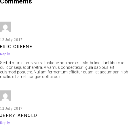
Comments
12 July 2017
ERIC GREENE
Reply
Sed id mi in diam viverra tristique non nec est. Morbi tincidunt libero id
dui consequat pharetra. Vivamus consectetur ligula dapibus elit
euismod posuere. Nullam fermentum efficitur quam, at accumsan nibh
mollis sit amet congue sollicitudin.
12 July 2017
JERRY ARNOLD
Reply