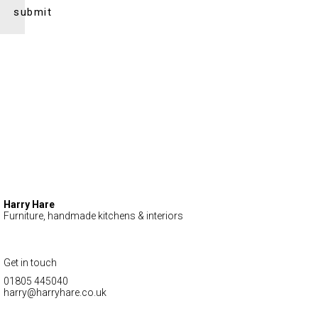
Harry Hare
Furniture, handmade kitchens & interiors
Get in touch
01805 445040
harry@harryhare.co.uk