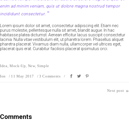
enim ad minim veniam, quis ut dolore magna nostrud tempor
incididunt consectetur.
Lorem ipsum dolor sit amet, consectetur adipiscing elit. Etiam nec
purus molestie, pellentesque nulla sit amet, blandit augue. In hac
habitasse platea dictumst. Aenean efficitur lacus suscipit consectetur
lacinia. Nulla vitae vestibulum elit, ut pharetra lorem. Phasellus aliquet
pharetra placerat. Vivamus diam nulla, ullamcorper vel ultrices eget,
placerat quis erat. Curabitur facilisis placerat ipsimutus orci.
Idea
,
Mock-Up
,
New
,
Simple
Ion
11 May 2017
3 Comments
»
Next post
Comments