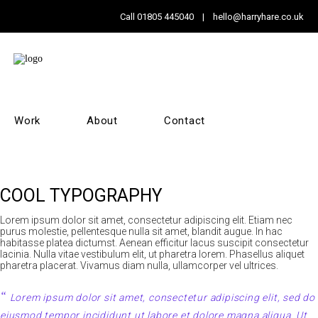
Call
01805 445040
|
hello@harryhare.co.uk
Work
About
Contact
COOL TYPOGRAPHY
Lorem ipsum dolor sit amet, consectetur adipiscing elit. Etiam nec
purus molestie, pellentesque nulla sit amet, blandit augue. In hac
habitasse platea dictumst. Aenean efficitur lacus suscipit consectetur
lacinia. Nulla vitae vestibulum elit, ut pharetra lorem. Phasellus aliquet
pharetra placerat. Vivamus diam nulla, ullamcorper vel ultrices.
Lorem ipsum dolor sit amet, consectetur adipiscing elit, sed do
eiusmod tempor incididunt ut labore et dolore magna aliqua. Ut